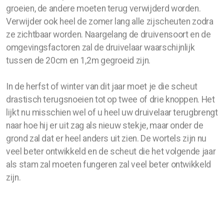
groeien, de andere moeten terug verwijderd worden.
Verwijder ook heel de zomer lang alle zijscheuten zodra
Recepten
ze zichtbaar worden. Naargelang de druivensoort en de
Gistingbeheerder
omgevingsfactoren zal de druivelaar waarschijnlijk
tussen de 20cm en 1,2m gegroeid zijn.
Berkensap
In de herfst of winter van dit jaar moet je die scheut
Zoete wijn
drastisch terugsnoeien tot op twee of drie knoppen. Het
lijkt nu misschien wel of u heel uw druivelaar terugbrengt
naar hoe hij er uit zag als nieuw stekje, maar onder de
grond zal dat er heel anders uit zien. De wortels zijn nu
Druiven kweken
veel beter ontwikkeld en de scheut die het volgende jaar
als stam zal moeten fungeren zal veel beter ontwikkeld
Nieuwe planten
zijn.
Snoeien: de eerste 3 jaar
Snoeien