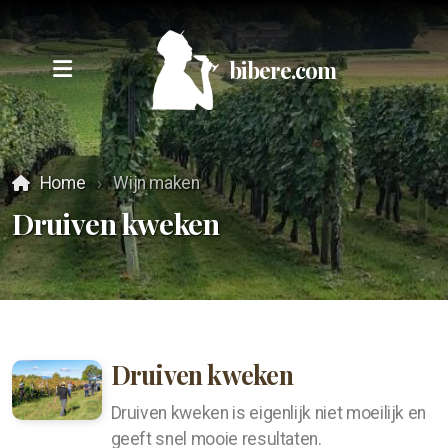
bibere.com
Ingrediënten
Home
Wijn maken
Druiven kweken
Most verkrijgen
Materiaal
Noodzakelijk materiaal
Hydrometer
Druiven kweken
Fruitpers maken
Druiven kweken is eigenlijk niet moeilijk en
geeft snel mooie resultaten.
Hydrometer