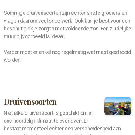
Sommige druivensoorten zijn echter snelle groeiers en
Recepten
vragen daarom veel snoeiwerk. Ook kan je best voor een
Gistingbeheerder
beschut plekje zorgen met voldoende zon. Een zuidelijke
muur bijvoorbeeld is ideaal.
Berkensap
Verder moet er enkel nog regelmatig wat mest gestrooid
Zoete wijn
worden.
Druiven kweken
Druivensoorten
Nieuwe planten
Snoeien: de eerste 3 jaar
Niet elke druivensoort is geschikt om in
ons noordelijk klimaat te overleven. Er
Snoeien
bestaat momenteel echter een verscheidenheid aan