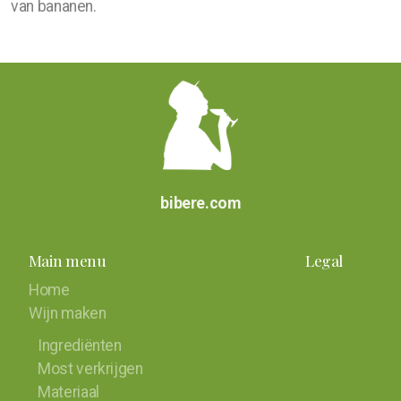
van bananen.
bibere.com
Main menu
Legal
Home
Wijn maken
Ingrediënten
Most verkrijgen
Materiaal