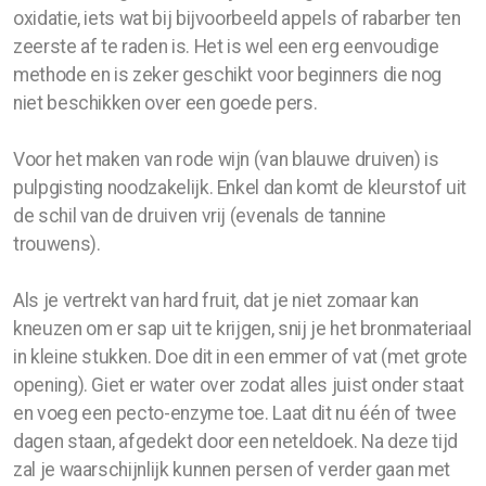
oxidatie, iets wat bij bijvoorbeeld appels of rabarber ten
zeerste af te raden is. Het is wel een erg eenvoudige
Recepten
methode en is zeker geschikt voor beginners die nog
Gistingbeheerder
niet beschikken over een goede pers.
Berkensap
Voor het maken van rode wijn (van blauwe druiven) is
pulpgisting noodzakelijk. Enkel dan komt de kleurstof uit
Zoete wijn
de schil van de druiven vrij (evenals de tannine
trouwens).
Als je vertrekt van hard fruit, dat je niet zomaar kan
Druiven kweken
kneuzen om er sap uit te krijgen, snij je het bronmateriaal
in kleine stukken. Doe dit in een emmer of vat (met grote
Nieuwe planten
opening). Giet er water over zodat alles juist onder staat
Snoeien: de eerste 3 jaar
en voeg een pecto-enzyme toe. Laat dit nu één of twee
dagen staan, afgedekt door een neteldoek. Na deze tijd
Snoeien
zal je waarschijnlijk kunnen persen of verder gaan met